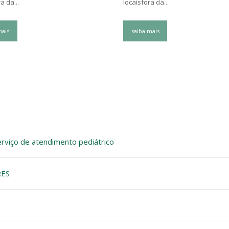
a da...
locaisfora da...
mais
saiba mais
rviço de atendimento pediátrico
RES