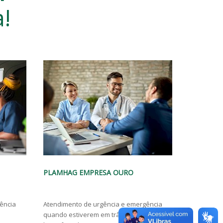
a!
PLAMHAG EMPRESA PRATA
PLAMHAG
gência
Atendimento de urgência e emergência
Atendiment
m
quando estiverem em trânsito em
quando est